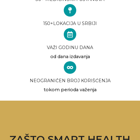
150+LOKACIJA U SRBIJI
VAŽI GODINU DANA
od dana izdavanja
NEOGRANIČEN BROJ KORIŠĆENJA
tokom perioda važenja
ZAŠTO SMART HEALTH