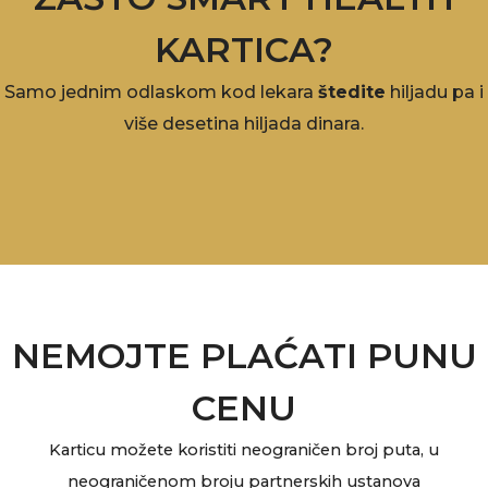
KARTICA?
Samo jednim odlaskom kod lekara
štedite
hiljadu pa i
više desetina hiljada dinara.
NEMOJTE PLAĆATI PUNU
CENU
Karticu možete koristiti neograničen broj puta, u
neograničenom broju partnerskih ustanova