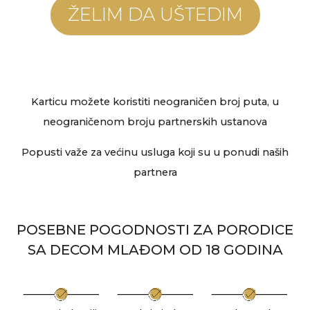
ŽELIM DA UŠTEDIM
Karticu možete koristiti neograničen broj puta, u
neograničenom broju partnerskih ustanova
Popusti važe za većinu usluga koji su u ponudi naših
partnera
POSEBNE POGODNOSTI ZA PORODICE
SA DECOM MLAĐOM OD 18 GODINA