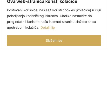
Ova web-stranica koristi kolačiće
Poštovani korisniče, naš sajt koristi cookies [kolačiće] u cilju
poboljšanja korisničkog iskustva. Ukoliko nastavite da
pregledate i koristite našu internet stranicu slažete se sa
upotrebom kolačića.
Detaljnije
Slažem se