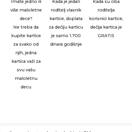
Imate jedno ili
Kada je jedan
Kada su oba
više maloletne
roditelj vlasnik
roditelja
dece?
kartice, doplata
korisnici kartice,
Ne treba da
za dečiju karticu
dečija kartica je
kupite kartice
je samo 1.700
GRATIS
za svako od
dinara godišnje
njih, jedna
kartica važi za
svu vašu
maloletnu
decu