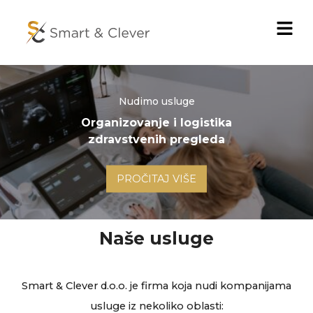
Pređi
Menu
na
sadržaj
Nudimo usluge
Organizovanje i logistika
zdravstvenih pregleda
PROČITAJ VIŠE
Naše usluge
Smart & Clever d.o.o. je firma koja nudi kompanijama
usluge iz nekoliko oblasti: