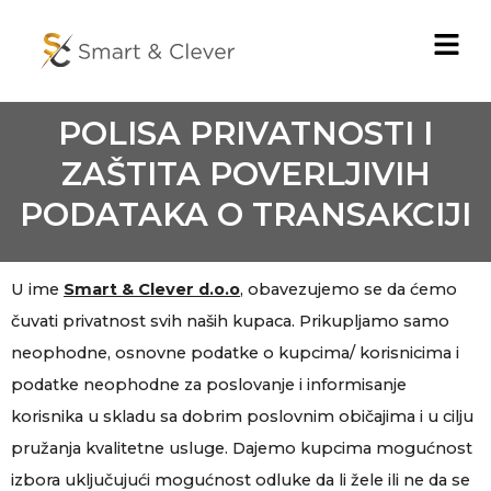
Pređi
Menu
na
sadržaj
POLISA PRIVATNOSTI I
ZAŠTITA POVERLJIVIH
PODATAKA O TRANSAKCIJI
U ime
Smart & Clever d.o.o
, obavezujemo se da ćemo
čuvati privatnost svih naših kupaca. Prikupljamo samo
neophodne, osnovne podatke o kupcima/ korisnicima i
podatke neophodne za poslovanje i informisanje
korisnika u skladu sa dobrim poslovnim običajima i u cilju
pružanja kvalitetne usluge. Dajemo kupcima mogućnost
izbora uključujući mogućnost odluke da li žele ili ne da se