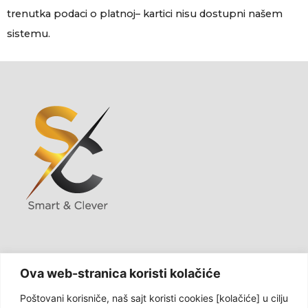
trenutka podaci o platnoj– kartici nisu dostupni našem
sistemu.
USLUGE
Ova web-stranica koristi kolačiće
KONTAKT
Poštovani korisniče, naš sajt koristi cookies [kolačiće] u cilju