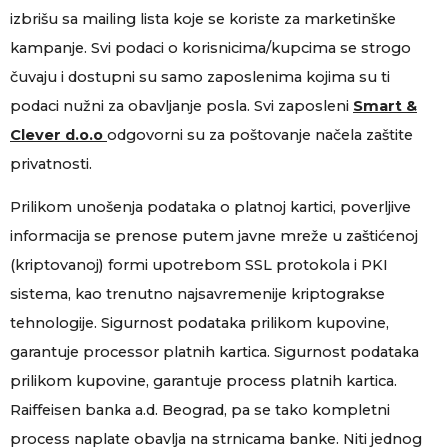
izbrišu sa mailing lista koje se koriste za marketinške
kampanje. Svi podaci o korisnicima/kupcima se strogo
čuvaju i dostupni su samo zaposlenima kojima su ti
podaci nužni za obavljanje posla. Svi zaposleni
Smart &
Clever d.o.o
odgovorni su za poštovanje načela zaštite
privatnosti.
Prilikom unošenja podataka o platnoj kartici, poverljive
informacija se prenose putem javne mreže u zaštićenoj
(kriptovanoj) formi upotrebom SSL protokola i PKI
sistema, kao trenutno najsavremenije kriptograkse
tehnologije. Sigurnost podataka prilikom kupovine,
garantuje processor platnih kartica. Sigurnost podataka
prilikom kupovine, garantuje process platnih kartica.
Raiffeisen banka a.d. Beograd, pa se tako kompletni
process naplate obavlja na strnicama banke. Niti jednog