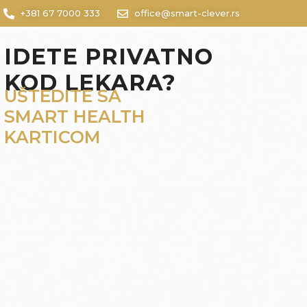
+381 67 7000 333
office@smart-clever.rs
IDETE PRIVATNO
KOD LEKARA?
UŠTEDITE SA
SMART HEALTH
KARTICOM