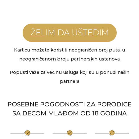
ŽELIM DA UŠTEDIM
Karticu možete koristiti neograničen broj puta, u
neograničenom broju partnerskih ustanova
Popusti važe za većinu usluga koji su u ponudi naših
partnera
POSEBNE POGODNOSTI ZA PORODICE
SA DECOM MLAĐOM OD 18 GODINA