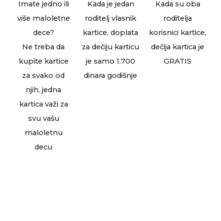
Imate jedno ili
Kada je jedan
Kada su oba
više maloletne
roditelj vlasnik
roditelja
dece?
kartice, doplata
korisnici kartice,
Ne treba da
za dečiju karticu
dečija kartica je
kupite kartice
je samo 1.700
GRATIS
za svako od
dinara godišnje
njih, jedna
kartica važi za
svu vašu
maloletnu
decu