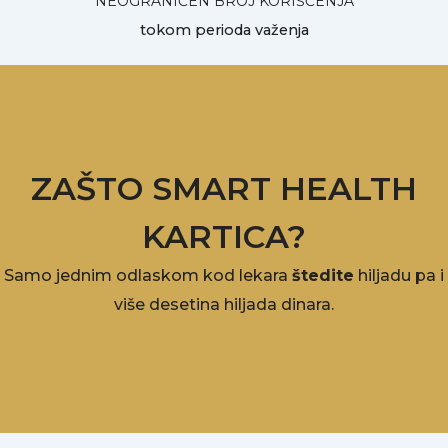
NEOGRANIČEN BROJ KORIŠĆENJA
tokom perioda važenja
ZAŠTO SMART HEALTH
KARTICA?
Samo jednim odlaskom kod lekara
štedite
hiljadu pa i
više desetina hiljada dinara.