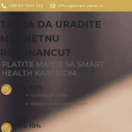
+381 67 7000 333
office@smart-clever.rs
TREBA DA URADITE
MAGNETNU
REZONANCU?
PLATITE MANJE SA SMART
HEALTH KARTICOM
Do 30%
Eurodijagnostika
Dijagnostički Centar Hram
Do 10%