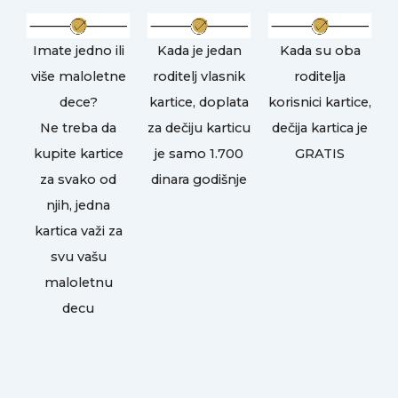
Imate jedno ili
Kada je jedan
Kada su oba
više maloletne
roditelj vlasnik
roditelja
dece?
kartice, doplata
korisnici kartice,
Ne treba da
za dečiju karticu
dečija kartica je
kupite kartice
je samo 1.700
GRATIS
za svako od
dinara godišnje
njih, jedna
kartica važi za
svu vašu
maloletnu
decu