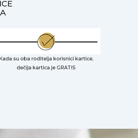
ICE
NA
Kada su oba roditelja korisnici kartice,
dečija kartica je GRATIS