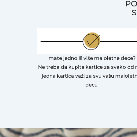
PO
S
Imate jedno ili više maloletne dece?
Ne treba da kupite kartice za svako od n
jedna kartica važi za svu vašu malolet
decu