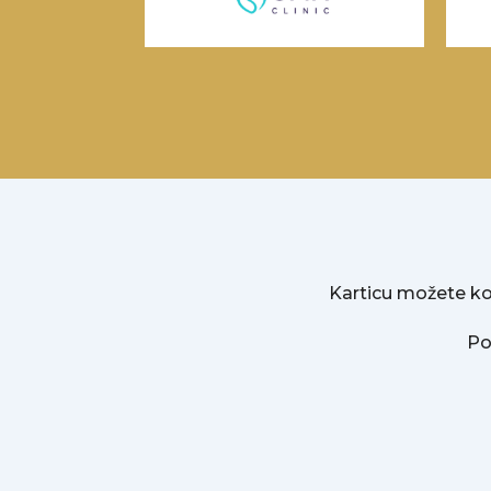
Karticu možete ko
Po