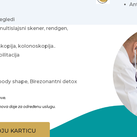
Ant
regledi
ltislajsni skener, rendgen,
kopija, kolonoskopija..
ilitacija
oody shape, Birezonantni detox
ove.
anova daje za određenu uslugu.
OJU KARTICU