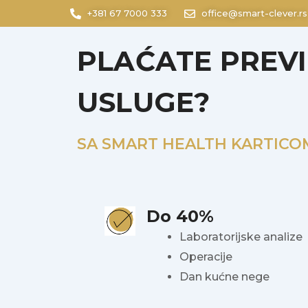
+381 67 7000 333
office@smart-clever.rs
PLAĆATE PREVI
USLUGE?
SA SMART HEALTH KARTICO
Do 40%
Laboratorijske analize
Operacije
Dan kućne nege