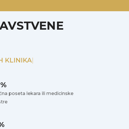
RAVSTVENE
H KLINIKA
0%
ćna poseta lekara ili medicinske
stre
5%