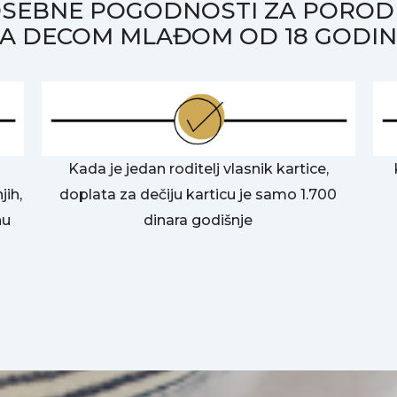
SEBNE POGODNOSTI ZA POROD
A DECOM MLAĐOM OD 18 GODI
Kada je jedan roditelj vlasnik kartice,
jih,
doplata za dečiju karticu je samo 1.700
nu
dinara godišnje