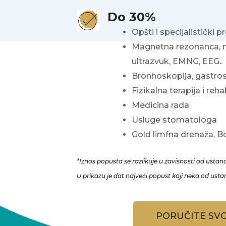
Do 30%
Opšti i specijalistički p
Magnetna rezonanca, mu
ultrazvuk, EMNG, EEG..
Bronhoskopija, gastros
Fizikalna terapija i rehab
Medicina rada
Usluge stomatologa
Gold limfna drenaža, B
*Iznos popusta se razlikuje u zavisnosti od ustan
U prikazu je dat najveći popust koji neka od ust
PORUČITE SV