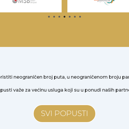
ristiti neograničen broj puta, u neograničenom broju pa
pusti važe za većinu usluga koji su u ponudi naših partn
SVI POPUSTI