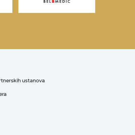
rtnerskih ustanova
era